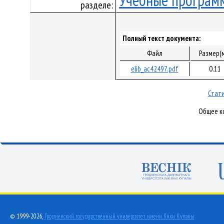
Учебные програм
разделе:
Полный текст документа:
Файл
Размер(
elib_ac42497.pdf
0.11
Стати
Общее ко
© 1999-2026,
Гродненский государственный университет имени Янки Купалы