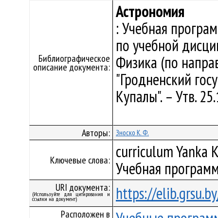
Астрономия
: Учебная програ
по учебной дисци
Библиографическое
Физика (по напра
описание документа:
"Гродненский гос
Купалы". – Утв. 2
Авторы:
Зноско К. Ф.
curriculum Yanka K
Ключевые слова:
Учебная программ
URI документа:
https://elib.grsu.
(Используйте для цитирования и
ссылки на документ)
Расположен в