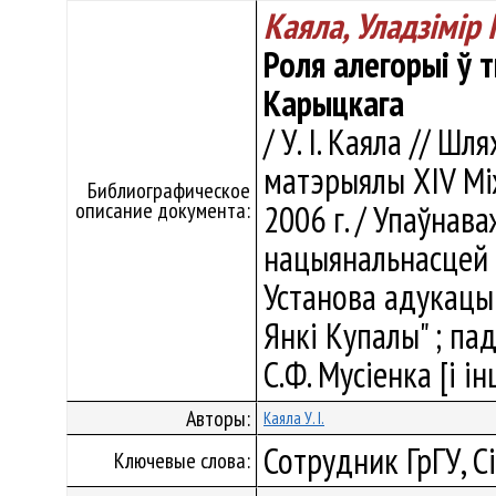
Каяла, Уладзiмiр 
Роля алегорыі ў т
Карыцкага
/ У. I. Каяла // Ш
матэрыялы ХIV Між
Библиографическое
описание документа:
2006 г. / Упаўнава
нацыянальнасцей С
Установа адукацыі
Янкі Купалы" ; пад р
С.Ф. Мусіенка [і ін
Авторы:
Каяла У. I.
Сотрудник ГрГУ, С
Ключевые слова: