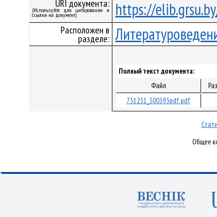
URI документа:
https://elib.grsu.
(Используйте для цитирования и
ссылки на документ)
Расположен в
Литературоведен
разделе:
Полный текст документа:
Файл
Ра
731251_300393pdf.pdf
Стати
Общее ко