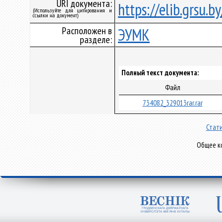
URI документа:
https://elib.grsu.
(Используйте для цитирования и
ссылки на документ)
Расположен в
ЭУМК
разделе:
Полный текст документа:
Файл
734082_329013rar.rar
Стати
Общее ко