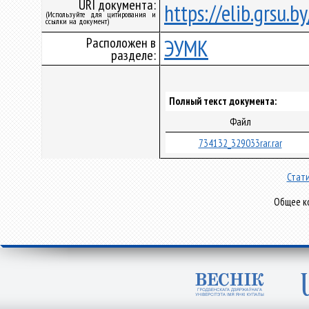
URI документа:
https://elib.grsu.
(Используйте для цитирования и
ссылки на документ)
Расположен в
ЭУМК
разделе:
Полный текст документа:
Файл
734132_329033rar.rar
Стати
Общее ко