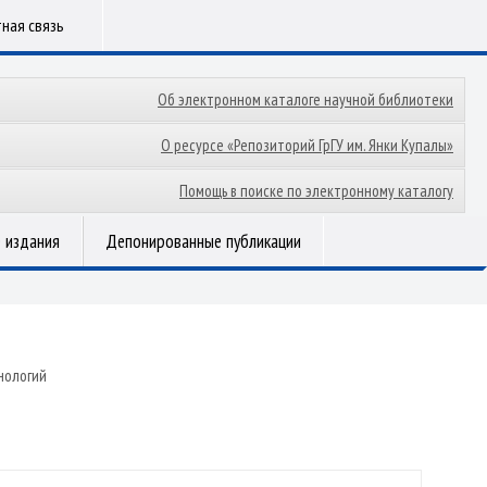
ная связь
Об электронном каталоге научной библиотеки
О ресурсе «Репозиторий ГрГУ им. Янки Купалы»
Помощь в поиске по электронному каталогу
 издания
Депонированные публикации
нологий