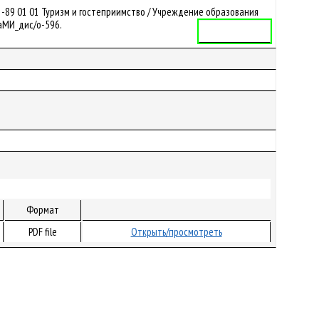
-89 01 01 Туризм и гостеприимство / Учреждение образования
ФаМИ_дис/o-596.
Учебная программа
Формат
PDF file
Открыть/просмотреть