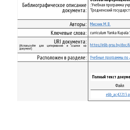
Библиографическое описание
: Учебная программа у
документа:
"Гродненский государст
Авторы:
Мисник М. В.
Ключевые слова:
curriculum Yanka Kupala
URI документа:
https://elib.grsu.by/doc
(Используйте для цитирования и ссылки на
документ)
Расположен в разделе:
Учебные программы по 
Полный текст докуме
Файл
elib_ac42213.