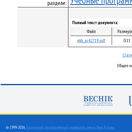
Учебные програм
разделе:
Полный текст документа:
Файл
Размер(
elib_ac42719.pdf
0.11
Стати
Общее ко
© 1999-2026,
Гродненский государственный университет имени Янки Купалы