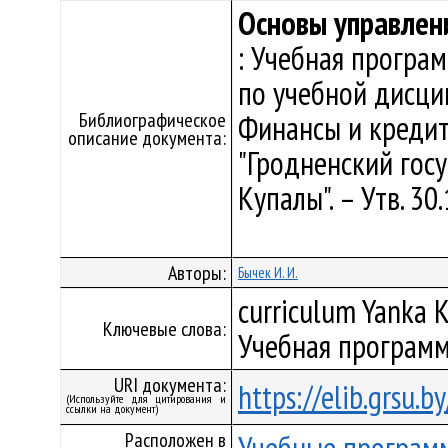
Основы управлен
: Учебная програ
по учебной дисци
Библиографическое
Финансы и кредит
описание документа:
"Гродненский гос
Купалы". – Утв. 30
Авторы:
Бычек И. И.
curriculum Yanka K
Ключевые слова:
Учебная программ
URI документа:
https://elib.grsu.
(Используйте для цитирования и
ссылки на документ)
Расположен в