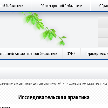
чной библиотеки
Об электронной библиотеке
Обрат
ктронный каталог научной библиотеки
ЭУМК
Периодические
раммы по дисциплинам для специальностей
»
Исследовательская практика
Исследовательская практика
актика