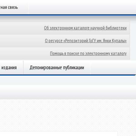
ная связь
Об электронном каталоге научной библиотеки
О ресурсе «Репозиторий ГрГУ им. Янки Купалы»
Помощь в поиске по электронному каталогу
 издания
Депонированные публикации