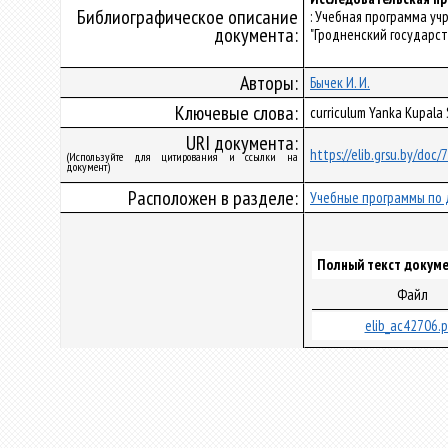
Библиографическое описание
: Учебная программа у
документа:
"Гродненский государст
Авторы:
Бычек И. И.
Ключевые слова:
curriculum Yanka Kupala
URI документа:
https://elib.grsu.by/doc
(Используйте для цитирования и ссылки на
документ)
Расположен в разделе:
Учебные программы по 
Полный текст докуме
Файл
elib_ac42706.