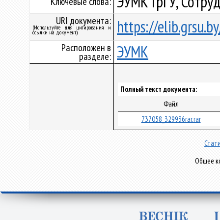
ЭУМК ГрГУ, Сотру
Ключевые слова:
URI документа:
https://elib.grsu.
(Используйте для цитирования и
ссылки на документ)
Расположен в
ЭУМК
разделе:
Полный текст документа:
Файл
737058_329936rar.rar
Стати
Общее ко