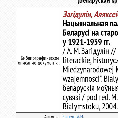
(Беларускай кр
Загідулін, Аляксе
Нацыянальная пал
Беларусі на стар
у 1921-1939 гг.
/ А. М. Загідулін /
Библиографическое
literackie, history
описание документа:
Miedzynarodowej K
wzajemnosci". Bial
беларускія моўныя
сувязі / pod red. M
Bialymstoku, 2004.
Авторы:
Загідулін А. М.