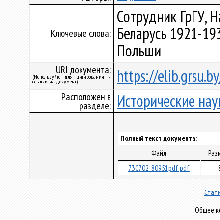
Сотрудник ГрГУ, 
Беларусь 1921-193
Ключевые слова:
Польши
URI документа:
https://elib.grsu.
(Используйте для цитирования и
ссылки на документ)
Расположен в
Исторические нау
разделе:
Полный текст документа:
Файл
Раз
730702_80951pdf.pdf
Стати
Общее ко