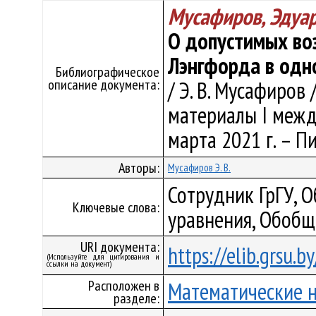
Мусафиров, Эдуа
О допустимых во
Лэнгфорда в одн
Библиографическое
описание документа:
/ Э. В. Мусафиров
материалы I между
марта 2021 г. – Пи
Авторы:
Мусафиров Э. В.
Сотрудник ГрГУ,
Ключевые слова:
уравнения, Обобщ
URI документа:
https://elib.grsu.
(Используйте для цитирования и
ссылки на документ)
Расположен в
Математические 
разделе: