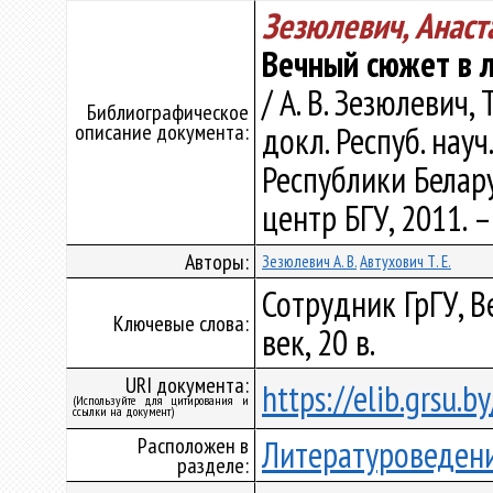
Зезюлевич, Анаст
Вечный сюжет в л
/ А. В. Зезюлевич, 
Библиографическое
описание документа:
докл. Респуб. нау
Республики Беларус
центр БГУ, 2011. –
Авторы:
Зезюлевич А. В.
Автухович Т. Е.
Сотрудник ГрГУ, В
Ключевые слова:
век, 20 в.
URI документа:
https://elib.grsu.
(Используйте для цитирования и
ссылки на документ)
Расположен в
Литературоведен
разделе: