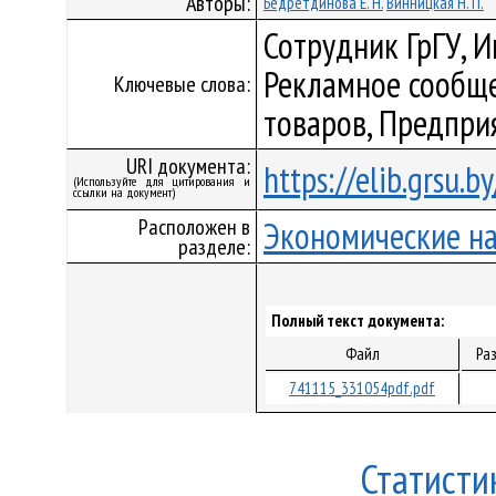
Авторы:
Бедретдинова Е. Н.
Винницкая Н. П.
Сотрудник ГрГУ, 
Рекламное сообще
Ключевые слова:
товаров, Предпри
URI документа:
https://elib.grsu.
(Используйте для цитирования и
ссылки на документ)
Расположен в
Экономические н
разделе:
Полный текст документа:
Файл
Ра
741115_331054pdf.pdf
Статисти