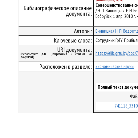
Совершенствование си
Библиографическое описание
/ Н. П. Винницкая, Е. 
документа:
Бобруйск, 1 апр. 2010 г. –
Авторы:
Винницкая Н. П.
Бедретд
Ключевые слова:
Сотрудник ГрГУ, Прибы
URI документа:
https://elib.grsu.by/doc
(Используйте для цитирования и ссылки на
документ)
Расположен в разделе:
Экономические науки
Полный текст докуме
Фай
741118_3310