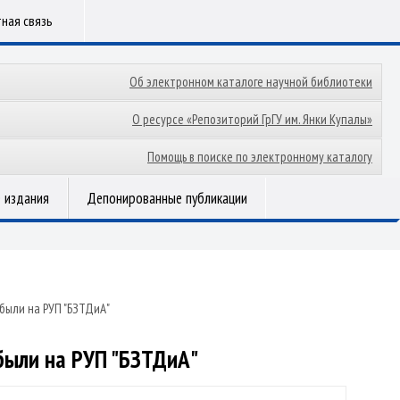
ная связь
Об электронном каталоге научной библиотеки
О ресурсе «Репозиторий ГрГУ им. Янки Купалы»
Помощь в поиске по электронному каталогу
 издания
Депонированные публикации
ыли на РУП "БЗТДиА"
были на РУП "БЗТДиА"