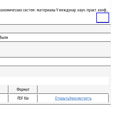
кономических систем : материалы V междунар. науч.-практ. конф.,
Статья
ибыли
Формат
PDF file
Открыть/просмотреть