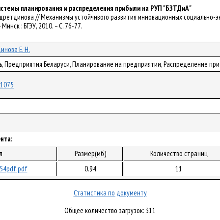
стемы планирования и распределения прибыли на РУП "БЗТДиА"
Н. Бедретдинова // Механизмы устойчивого развития инновационных социально-э
 Минск : БГЭУ, 2010. – С. 76-77.
инова Е. Н.
ль, Предприятия Беларуси, Планирование на предприятии, Распределение пр
/71075
нта:
л
Размер(мб)
Количество страниц
54pdf.pdf
0.94
11
Статистика по документу
Общее количество загрузок: 311