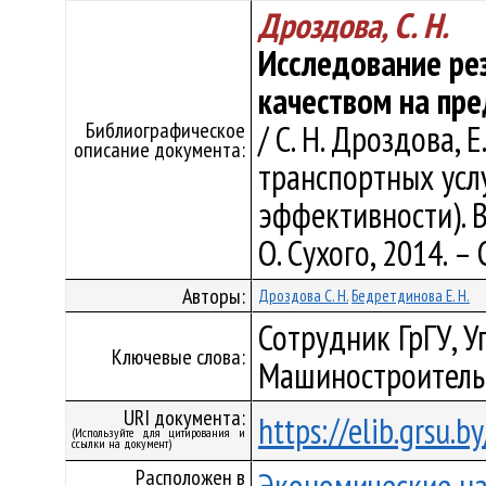
Дроздова, С. Н.
Исследование ре
качеством на пр
Библиографическое
/ С. Н. Дроздова, 
описание документа:
транспортных усл
эффективности). Вып
О. Сухого, 2014. – 
Авторы:
Дроздова С. Н.
Бедретдинова Е. Н.
Сотрудник ГрГУ, 
Ключевые слова:
Машиностроитель
URI документа:
https://elib.grsu.
(Используйте для цитирования и
ссылки на документ)
Расположен в