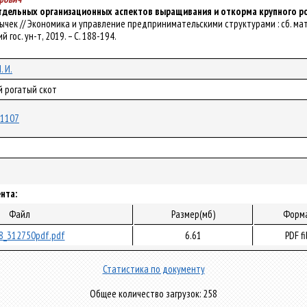
дельных организационных аспектов выращивания и откорма крупного ро
И. Бычек // Экономика и управление предпринимательскими структурами : сб. м
ий гос. ун-т, 2019. – С. 188-194.
. И.
й рогатый скот
/71107
нта:
Файл
Размер(мб)
Форм
8_312750pdf.pdf
6.61
PDF fi
Статистика по документу
Общее количество загрузок: 258