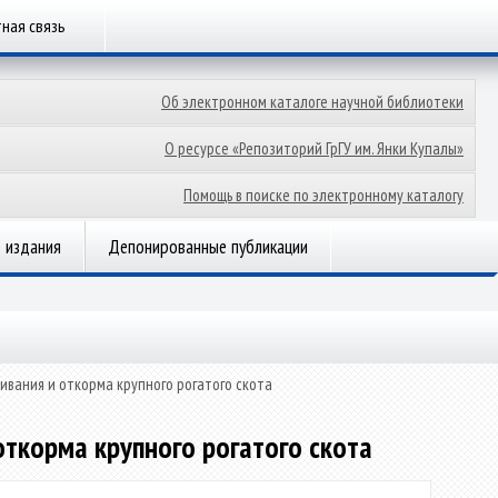
ная связь
Об электронном каталоге научной библиотеки
О ресурсе «Репозиторий ГрГУ им. Янки Купалы»
Помощь в поиске по электронному каталогу
 издания
Депонированные публикации
вания и откорма крупного рогатого скота
ткорма крупного рогатого скота