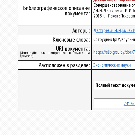
Совершенствование от
Библиографическое описание
/ И. И. Дегтяревич, И. 
документа:
2018 г. – Псков : Псковск
Авторы:
Дегтяревич И. И.
Бычек И
Ключевые слова:
Сотрудник ГрГУ, Крупны
URI документа:
https://elib.grsu.by/doc
(Используйте для цитирования и ссылки на
документ)
Расположен в разделе:
Экономические науки
Полный текст докуме
74126