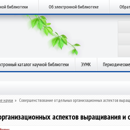
чной библиотеки
Об электронной библиотеке
Обрат
ктронный каталог научной библиотеки
ЭУМК
Периодические
е науки
»
Совершенствование отдельных организационных аспектов выращи
рганизационных аспектов выращивания и о
фович