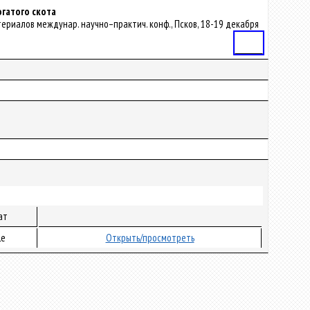
гатого скота
атериалов междунар. научно–практич. конф., Псков, 18-19 декабря
Статья
ат
le
Открыть/просмотреть