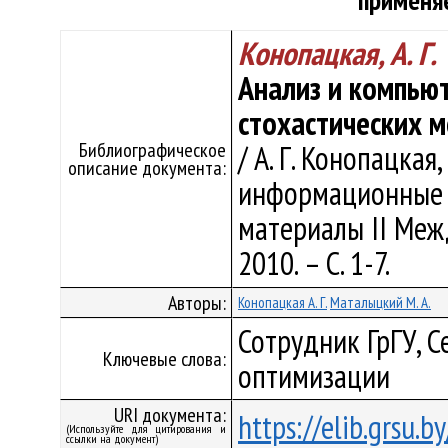
применя
Конопацкая, А. Г.
Анализ и компью
стохастических 
Библиографическое
/ А. Г. Конопацка
описание документа:
информационные к
материалы II Между
2010. – С. 1-7.
Авторы:
Конопацкая А. Г.
Маталыцкий М. А.
Сотрудник ГрГУ, С
Ключевые слова:
оптимизации
URI документа:
https://elib.grsu.
(Используйте для цитирования и
ссылки на документ)