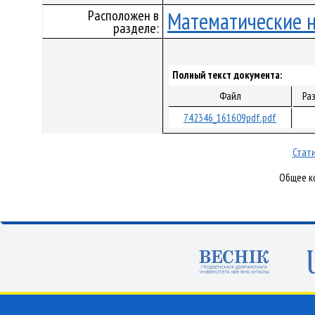
Расположен в
Математические 
разделе:
Полный текст документа:
Файл
Ра
742346_161609pdf.pdf
Стати
Общее ко