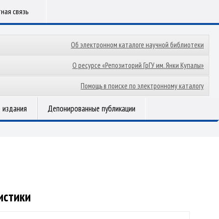
ная связь
Об электронном каталоге научной библиотеки
О ресурсе «Репозиторий ГрГУ им. Янки Купалы»
Помощь в поиске по электронному каталогу
 издания
Депонированные публикации
истики