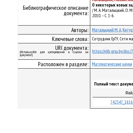
О некоторых новых за
Библиографическое описание
/ М. А. Маталыцкий, О. 
документа:
2010. – С. 1-6.
Авторы:
Маталыцкий М. А.
Китур
Ключевые слова:
Сотрудник ГрГУ, Сети м
URI документа:
https://elib.grsu.by/doc
(Используйте для цитирования и ссылки на
документ)
Расположен в разделе:
Математические науки
Полный текст докуме
Фай
742347_1616