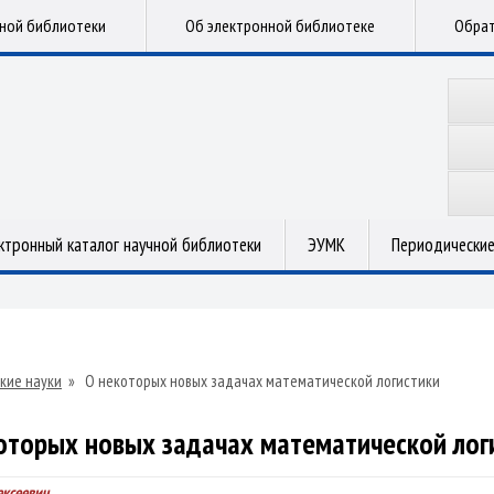
чной библиотеки
Об электронной библиотеке
Обрат
ктронный каталог научной библиотеки
ЭУМК
Периодические
кие науки
»
О некоторых новых задачах математической логистики
оторых новых задачах математической лог
ексеевич