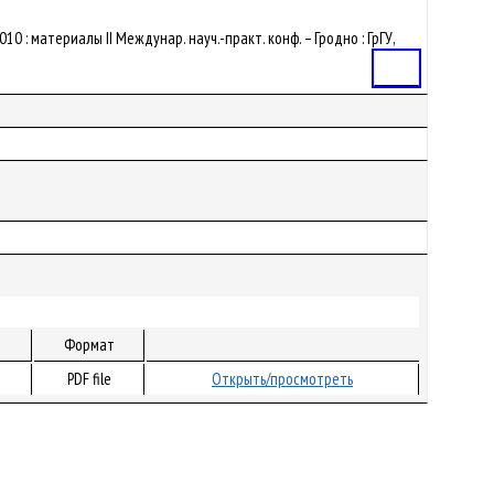
 : материалы II Междунар. науч.-практ. конф. – Гродно : ГрГУ,
Статья
Формат
PDF file
Открыть/просмотреть