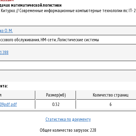
дачах математической логистики
М. Китурко // Современные информационные компьютерные технологии mc IT- 2010
ко О. М.
ассового обслуживания, НМ-сети, Логистические системы
/71288
нта:
л
Размер(мб)
Количество страниц
09pdf.pdf
0.32
6
Статистика по документу
Общее количество загрузок: 228