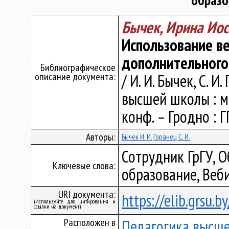
образо
Бычек, Ирина Ио
Использование в
дополнительного
Библиографическое
описание документа:
/ И. И. Бычек, С. 
высшей школы : ма
конф. – Гродно : Г
Авторы:
Бычек И. И.
Горанец С. И.
Сотрудник ГрГУ, 
Ключевые слова:
образование, Веб
URI документа:
https://elib.grsu.
(Используйте для цитирования и
ссылки на документ)
Расположен в
Педагогика высш