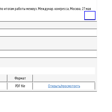
атей по итогам работы межвуз. Междунар. конгресса, Москва, 27 мая
Статья
Формат
PDF file
Открыть/просмотреть