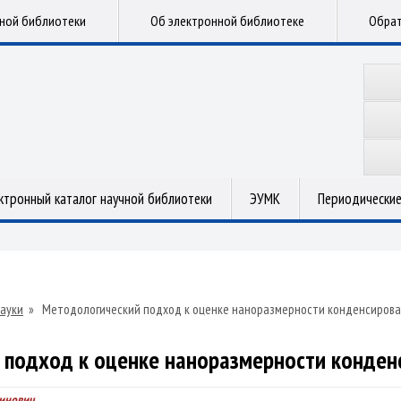
чной библиотеки
Об электронной библиотеке
Обрат
ктронный каталог научной библиотеки
ЭУМК
Периодические
ауки
»
Методологический подход к оценке наноразмерности конденсирова
 подход к оценке наноразмерности конден
тинович