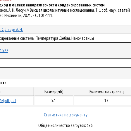
ход к оценке наноразмерности конденсированных систем
Антонов, А. Н. Лесун // Высшая школа: научные исследования. Т. 1 : сб. науч. ст
тво Инфинити, 2021. – С. 101-111.
 С.
Лесун А. Н.
нсированные системы, Температура Дебая, Наночастицы
/71522
нта:
л
Размер(мб)
Количество страниц
54pdf.pdf
5.1
17
Статистика по документу
Общее количество загрузок: 396