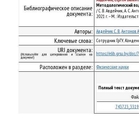
Методологический под
Библиографическое описание
/ С. В. Авдейчик, А. С. 
документа:
2021 г. – М. : Издательс
Авторы:
Авдейчик С. В.
Антонов А.
Ключевые слова:
Сотрудник ГрГУ, Конде
URI документа:
https://elib.grsu.by/doc
(Используйте для цитирования и ссылки на
документ)
Расположен в разделе:
Физические науки
Полный текст докуме
Фай
743723_3319