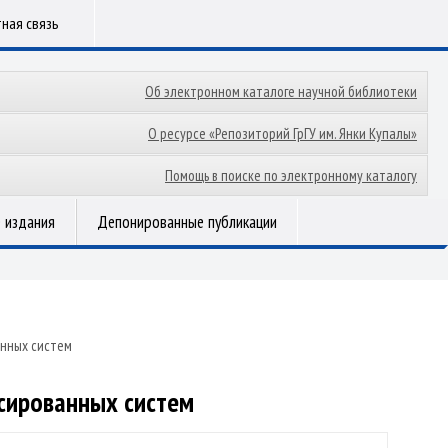
ная связь
Об электронном каталоге научной библиотеки
О ресурсе «Репозиторий ГрГУ им. Янки Купалы»
Помощь в поиске по электронному каталогу
 издания
Депонированные публикации
нных систем
сированных систем