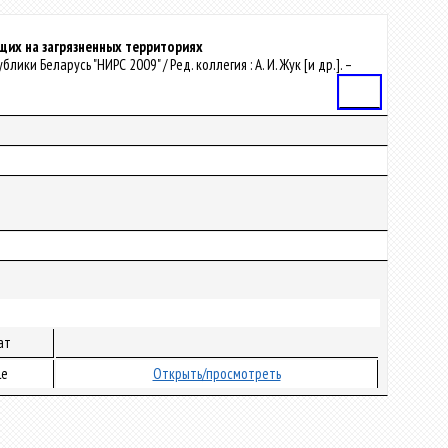
щих на загрязненных территориях
ки Беларусь "НИРС 2009" / Ред. коллегия : А. И. Жук [и др.]. –
Статья
ат
le
Открыть/просмотреть