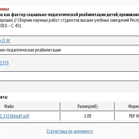
аевна
ра как фактор социально-педагогической реабилитации детей, проживаю
. Дорошко // Сборник научных работ студентов высших учебных заведений Республи
010. – С. 451.
 О. М.
льно-педагогическая реабилитация
/71579
нта:
Файл
Размер(мб)
Форм
2_331966pdf.pdf
2.09
PDF fi
Статистика по документу