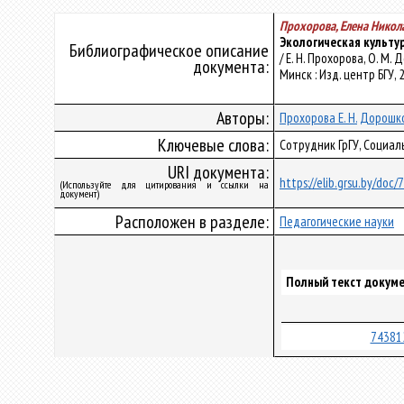
Прохорова, Елена Никол
Экологическая культу
Библиографическое описание
/ Е. Н. Прохорова, О. М
документа:
Минск : Изд. центр БГУ, 2
Авторы:
Прохорова Е. Н.
Дорошко
Ключевые слова:
Сотрудник ГрГУ, Социа
URI документа:
https://elib.grsu.by/doc
(Используйте для цитирования и ссылки на
документ)
Расположен в разделе:
Педагогические науки
Полный текст докуме
74381