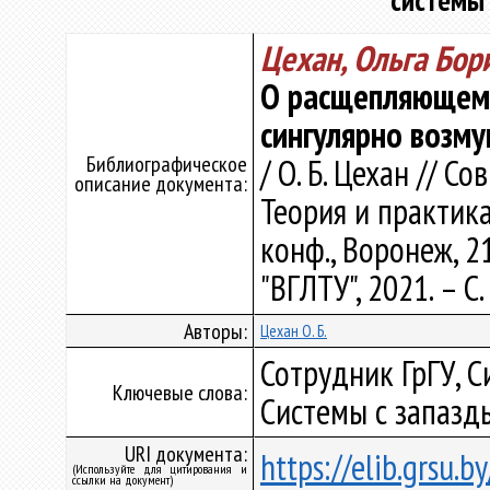
системы
Цехан, Ольга Бор
О расщепляющем 
сингулярно возм
Библиографическое
/ О. Б. Цехан // 
описание документа:
Теория и практик
конф., Воронеж, 2
"ВГЛТУ", 2021. – С
Авторы:
Цехан О. Б.
Сотрудник ГрГУ, 
Ключевые слова:
Системы с запаз
URI документа:
https://elib.grsu.
(Используйте для цитирования и
ссылки на документ)