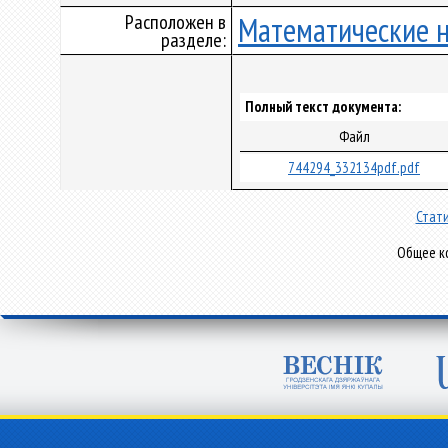
Расположен в
Математические 
разделе:
Полный текст документа:
Файл
744294_332134pdf.pdf
Стати
Общее ко