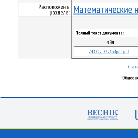
Расположен в
Математические 
разделе:
Полный текст документа:
Файл
744292_332134pdf.pdf
Стати
Общее ко