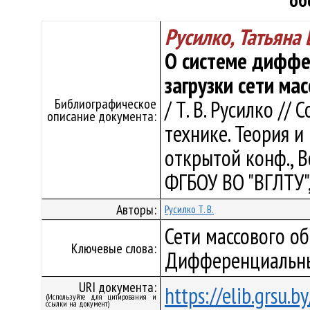
об
Русилко, Татьяна
О системе диффе
загрузки сети ма
Библиографическое
/ Т. В. Русилко /
описание документа:
технике. Теория и
открытой конф., В
ФГБОУ ВО "ВГЛТУ",
Авторы:
Русилко Т. В.
Сети массового об
Ключевые слова:
Дифференциальны
URI документа:
https://elib.grsu.
(Используйте для цитирования и
ссылки на документ)