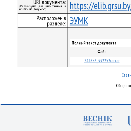
URI документа:
https://elib.grsu.
(Используйте для цитирования и
ссылки на документ)
Расположен в
ЭУМК
разделе:
Полный текст документа:
Файл
744656_332252rar.rar
Стати
Общее ко