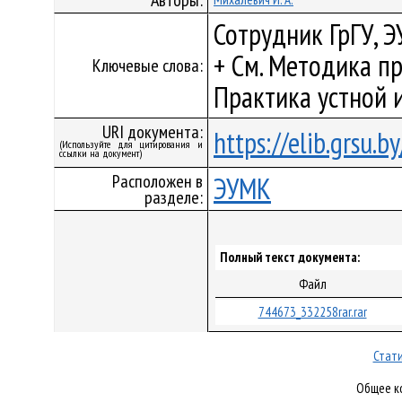
Авторы:
Сотрудник ГрГУ, 
+ См. Методика п
Ключевые слова:
Практика устной 
URI документа:
https://elib.grsu.
(Используйте для цитирования и
ссылки на документ)
Расположен в
ЭУМК
разделе:
Полный текст документа:
Файл
744673_332258rar.rar
Стати
Общее ко