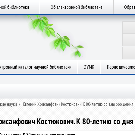
чной библиотеки
Об электронной библиотеке
Обрат
ктронный каталог научной библиотеки
ЭУМК
Периодические
кие науки
»
Евгений Хрисанфович Костюкович. К 80-летию со дня рождения
рисанфович Костюкович. К 80-летию со дн
Костюкович. К 80-летию со дня рождения