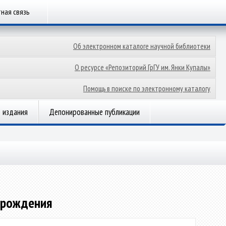
ная связь
Об электронном каталоге научной библиотеки
О ресурсе «Репозиторий ГрГУ им. Янки Купалы»
Помощь в поиске по электронному каталогу
 издания
Депонированные публикации
я рождения