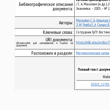
Библиографическое описание
/ С. А. Маскевич [и др.] 
документа:
Эканоміка. – 2003. – № 2.
Маскевич С. А.
Алыцкая С
Авторы:
З. М.
Ровба Е. А.
Сенько В.
Ключевые слова:
Сотрудник ГрГУ, Костюко
URI документа:
https://elib.grsu.by/doc
(Используйте для цитирования и ссылки на
документ)
Расположен в разделе:
Математические науки
Полный текст докуме
Фай
82021_32781