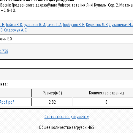
// Веснік Гродзенскага дзяржаўнага ўніверсітэта імя Янкі Купалы. Сер. 2, Матэматы
 – С. 8-10.
. Н.
Бойко В. К.
Булгаков В. И.
Гачко Г. А.
Горбузов В. Н.
Кирилюк Л. В.
Лукашевич Н. 
 В.
Сидорчук А. С.
вич Е.Х.
/71738
нта:
л
Размер(мб)
Количество страниц
7pdf.pdf
2.82
8
Статистика по документу
Общее количество загрузок: 465