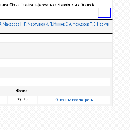
ка. Фізіка. Тэхніка. Інфарматыка. Біялогія. Хімія. Экалогія.
Статья
А.
Макарова Н. П.
Мартынов И. П.
Минюк С. А.
Можджер Т. Э.
Наркун
Формат
PDF file
Открыть/просмотреть