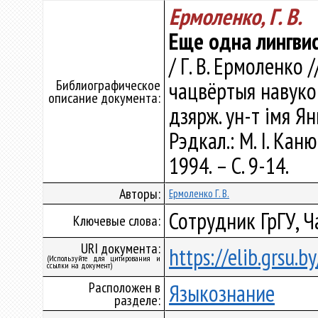
Ермоленко, Г. В.
Еще одна лингвис
/ Г. В. Ермоленко 
Библиографическое
чацвёртыя навуковы
описание документа:
дзярж. ун-т імя Ян
Рэдкал.: М. І. Кан
1994. – С. 9-14.
Авторы:
Ермоленко Г. В.
Сотрудник ГрГУ, 
Ключевые слова:
URI документа:
https://elib.grsu.
(Используйте для цитирования и
ссылки на документ)
Расположен в
Языкознание
разделе: