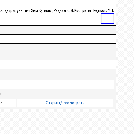
і дзярж. ун-т імя Янкі Купалы ; Рэдкал. С. Я. Кострыца ; Рэдкал.: М. І.
Статья
ат
le
Открыть/просмотреть