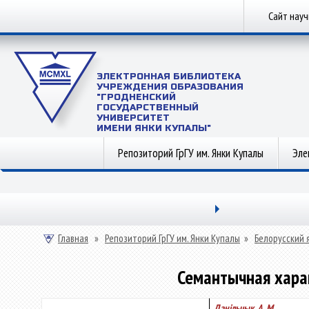
Сайт нау
ЭЛЕКТРОННАЯ БИБЛИОТЕКА
УЧРЕЖДЕНИЯ ОБРАЗОВАНИЯ
"ГРОДНЕНСКИЙ
ГОСУДАРСТВЕННЫЙ
УНИВЕРСИТЕТ
ИМЕНИ ЯНКИ КУПАЛЫ"
Репозиторий ГрГУ им. Янки Купалы
Эле
Главная
»
Репозиторий ГрГУ им. Янки Купалы
»
Белорусский 
Семантычная харак
Данільчык, А. М.