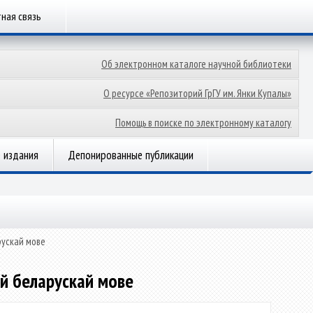
ная связь
Об электронном каталоге научной библиотеки
О ресурсе «Репозиторий ГрГУ им. Янки Купалы»
Помощь в поиске по электронному каталогу
 издания
Депонированные публикации
рускай мове
ай беларускай мове