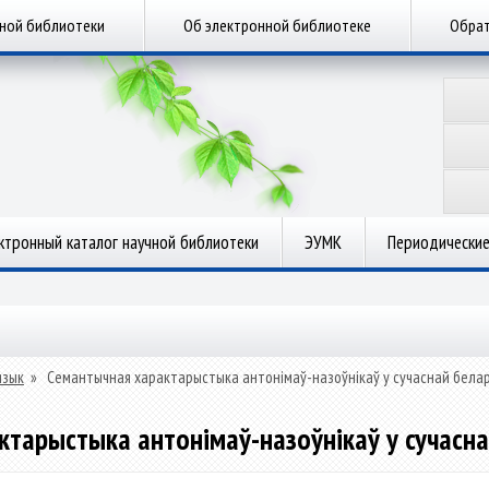
чной библиотеки
Об электронной библиотеке
Обрат
ктронный каталог научной библиотеки
ЭУМК
Периодические
язык
»
Семантычная характарыстыка антонімаў-назоўнікаў у сучаснай бела
тарыстыка антонімаў-назоўнікаў у сучасн