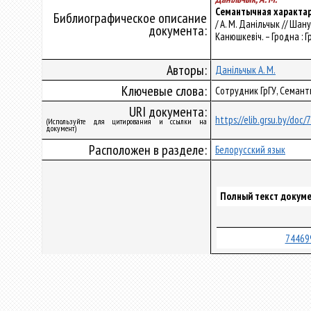
Семантычная характар
Библиографическое описание
/ А. М. Данільчык // Шану
документа:
Канюшкевіч. – Гродна : Г
Авторы:
Данільчык А. М.
Ключевые слова:
Сотрудник ГрГУ, Семанти
URI документа:
https://elib.grsu.by/doc
(Используйте для цитирования и ссылки на
документ)
Расположен в разделе:
Белорусский язык
Полный текст докуме
74469