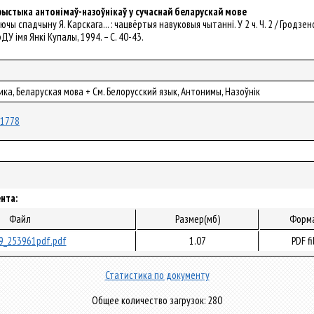
ыстыка антонімаў-назоўнікаў у сучаснай беларускай мове
ючы спадчыну Я. Карскага... : чацвёртыя навуковыя чытаннi. У 2 ч. Ч. 2 / Гродзенск
рДУ імя Янкі Купалы, 1994. – С. 40-43.
ка, Беларуская мова + См. Белорусский язык, Антонимы, Назоўнік
/71778
нта:
Файл
Размер(мб)
Форм
9_253961pdf.pdf
1.07
PDF fi
Статистика по документу
Общее количество загрузок: 280