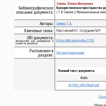
Сивова, Татьяна Викторовна
Библиографическое
Колористическое пространство до
описание документа:
/ Т. В. Сивова // Функциональная линг
Авторы:
Сивова Т. В.
Ключевые слова:
Паустовский К.Г., Сотрудник ГрГУ
URI документа:
https://elib.grsu.by/doc/7218
(Используйте для цитирования и
ссылки на документ)
Расположен в
Литературоведение
разделе:
Полный текст документа:
Файл
437045_189259pdf.pdf
Стати
Общее ко