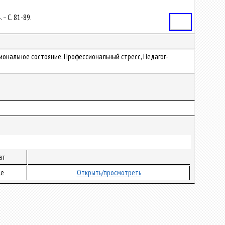
 – С. 81-89.
Статья
иональное состояние, Профессиональный стресс, Педагог-
ат
le
Открыть/просмотреть