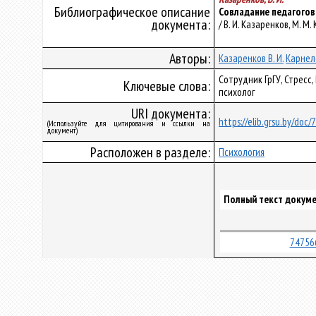
Библиографическое описание
Совладание педагогов
документа:
/ В. И. Казаренков, М. М
Авторы:
Казаренков В. И.
Карнело
Сотрудник ГрГУ, Стресс
Ключевые слова:
психолог
URI документа:
https://elib.grsu.by/doc
(Используйте для цитирования и ссылки на
документ)
Расположен в разделе:
Психология
Полный текст докуме
74756