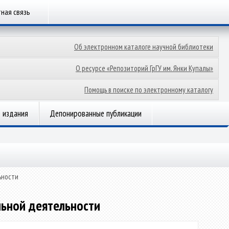
ная связь
Об электронном каталоге научной библиотеки
О ресурсе «Репозиторий ГрГУ им. Янки Купалы»
Помощь в поиске по электронному каталогу
 издания
Депонированные публикации
ьности
льной деятельности