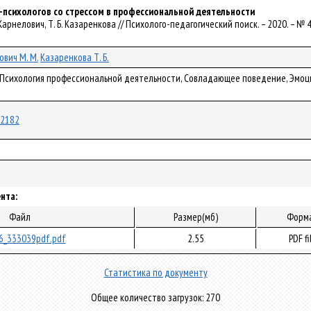
-психологов со стрессом в профессиональной деятельности
. Карнелович, Т. Б. Казаренкова // Психолого-педагогический поиск. – 2020. – № 4.
вич М. М.
Казаренкова Т. Б.
, Психология профессиональной деятельности, Совладающее поведение, Эмоц
/72182
нта:
Файл
Размер(мб)
Форм
6_333039pdf.pdf
2.55
PDF fi
Статистика по документу
Общее количество загрузок: 270