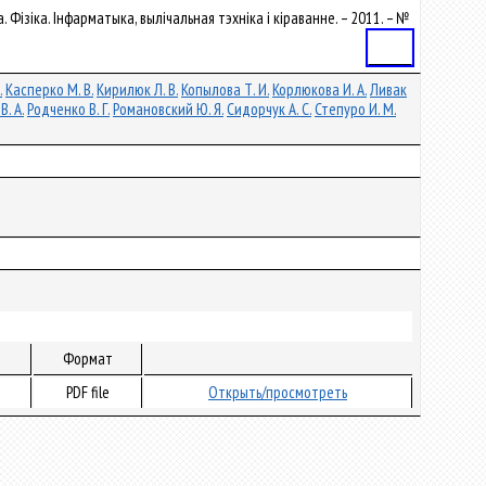
а. Фізіка. Інфарматыка, вылічальная тэхніка і кіраванне. – 2011. – №
Статья
.
Касперко М. В.
Кирилюк Л. В.
Копылова Т. И.
Корлюкова И. А.
Ливак
В. А.
Родченко В. Г.
Романовский Ю. Я.
Сидорчук А. С.
Степуро И. М.
Формат
PDF file
Открыть/просмотреть