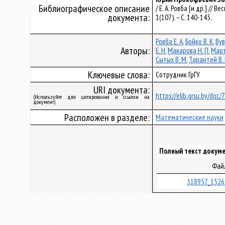
Библиографическое описание
/ Е. А. Ровба [и др.] //
документа:
1(107). – С. 140-143.
Ровба Е. А.
Бойко В. К.
Вув
Авторы:
Е. Н.
Макарова Н. П.
Март
Сытых В. М.
Тарантей В. 
Ключевые слова:
Сотрудник ГрГУ
URI документа:
https://elib.grsu.by/doc
(Используйте для цитирования и ссылки на
документ)
Расположен в разделе:
Математические науки
Полный текст докуме
Фай
318957_1526