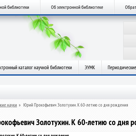
чной библиотеки
Об электронной библиотеке
Обрат
ктронный каталог научной библиотеки
ЭУМК
Периодические
кие науки
»
Юрий Прокофьевич Золотухин. К 60-летию со дня рождения
окофьевич Золотухин. К 60-летию со дня 
отухин. К 60-летию со дня рождения