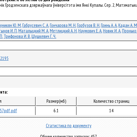
 Веснік Гродзенскага дзяржаўнага ўніверсітэта імя Янкі Купалы. Сер. 2, Матэматык
уникян Ю. М.
Габрусевич С. А.
Гончарова М. Н.
Горбузов В. Н.
Гринь А. А.
Кадан А. М
ынов И. П.
Маталыцкий М. А.
Метлицкий А. Н.
Наумович Е. А.
Новик И. А.
Пронько 
П.
Трифонова И. В.
Шушкевич Г. Ч.
/72195
нта:
л
Размер(мб)
Количество страниц
57pdf.pdf
6.1
14
Статистика по документу
Общее количество загрузок: 457