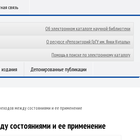
ная связь
Об электронном каталоге научной библиотеки
О ресурсе «Репозиторий ГрГУ им. Янки Купалы»
Помощь в поиске по электронному каталогу
 издания
Депонированные публикации
реходов между состояниями и ее применение
ду состояниями и ее применение