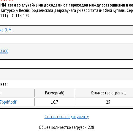
 НМ-сети со случайными доходами от переходов между состояниями и е
. Китурко // Веснік Гродзенскага дзяржаўнага ўніверсітэта імя Янкі Купалы. Сер
111). – С. 114-129.
ко О. М.
/72200
нта:
л
Размер(мб)
Количество страниц
76pdf.pdf
10.7
25
Статистика по документу
Общее количество загрузок: 228