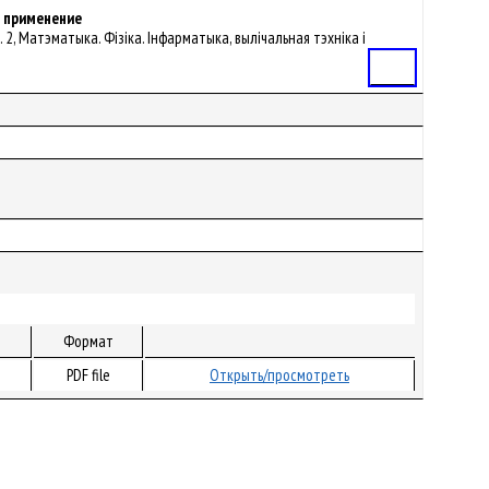
е применение
. 2, Матэматыка. Фізіка. Інфарматыка, вылічальная тэхніка і
Статья
Формат
PDF file
Открыть/просмотреть