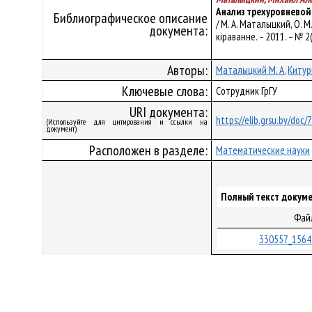
Анализ трехуровневой
Библиографическое описание
/ М. А. Маталыцкий, О. М
документа:
кіраванне. – 2011. – № 2(
Авторы:
Маталыцкий М. А.
Китур
Ключевые слова:
Сотрудник ГрГУ
URI документа:
https://elib.grsu.by/doc
(Используйте для цитирования и ссылки на
документ)
Расположен в разделе:
Математические науки
Полный текст докуме
Фай
330557_1564