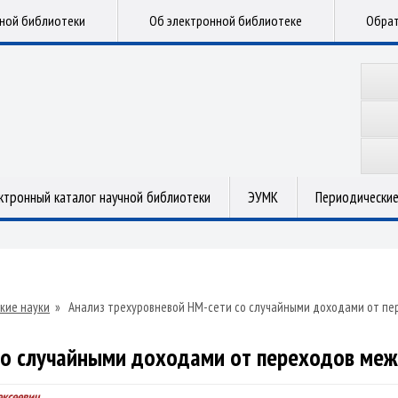
чной библиотеки
Об электронной библиотеке
Обрат
ктронный каталог научной библиотеки
ЭУМК
Периодические
кие науки
»
Анализ трехуровневой НМ-сети со случайными доходами от пе
со случайными доходами от переходов меж
ексеевич