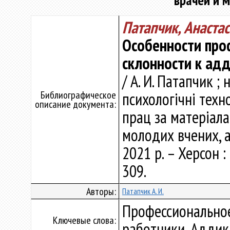
врачей и 
Патапчик, Анаста
Особенности про
склонности к адд
/ А. И. Патапчик ; 
Библиографическое
психологічні техно
описание документа:
прац за матеріала
молодих вчених, ас
2021 р. – Херсон :
309.
Авторы:
Патапчик А. И.
Профессионально
Ключевые слова:
работники, Аддик