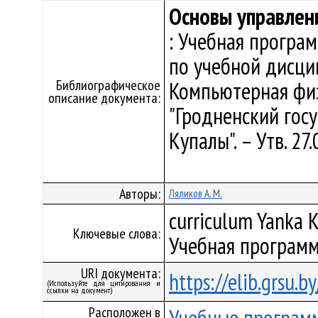
Основы управлен
: Учебная програ
по учебной дисци
Библиографическое
Компьютерная физ
описание документа:
"Гродненский гос
Купалы". – Утв. 2
Авторы:
Ляликов А. М.
curriculum Yanka K
Ключевые слова:
Учебная программ
URI документа:
https://elib.grsu.
(Используйте для цитирования и
ссылки на документ)
Расположен в