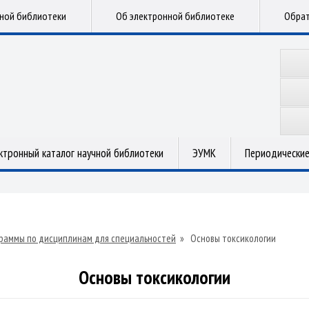
чной библиотеки
Об электронной библиотеке
Обрат
ктронный каталог научной библиотеки
ЭУМК
Периодические
раммы по дисциплинам для специальностей
»
Основы токсикологии
Основы токсикологии