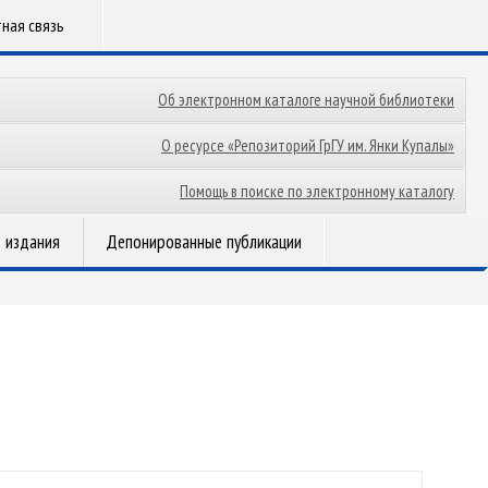
ная связь
Об электронном каталоге научной библиотеки
О ресурсе «Репозиторий ГрГУ им. Янки Купалы»
Помощь в поиске по электронному каталогу
 издания
Депонированные публикации