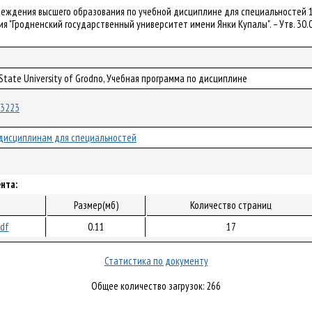
реждения высшего образования по учебной дисциплине для специальностей 1
 "Гродненский государственный университет имени Янки Купалы". – Утв. 30.0
 State University of Grodno, Учебная программа по дисциплине
/73223
дисциплинам для специальностей
нта:
Размер(мб)
Количество страниц
pdf
0.11
17
Статистика по документу
Общее количество загрузок: 266