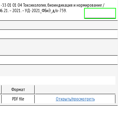
-33 01 01 04 Токсикология, биоиндикация и нормирование /
6.21. – 2021. – УД-2021_ФБиЭ_д/о-759.
Учебная программа
Формат
PDF file
Открыть/просмотреть