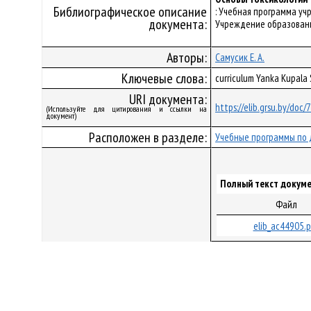
Библиографическое описание
: Учебная программа уч
документа:
Учреждение образования
Авторы:
Самусик Е. А.
Ключевые слова:
curriculum Yanka Kupala
URI документа:
https://elib.grsu.by/doc
(Используйте для цитирования и ссылки на
документ)
Расположен в разделе:
Учебные программы по 
Полный текст докуме
Файл
elib_ac44905.