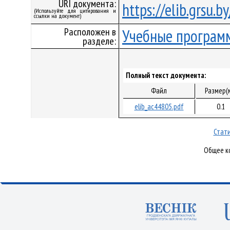
URI документа:
https://elib.grsu.
(Используйте для цитирования и
ссылки на документ)
Расположен в
Учебные програм
разделе:
Полный текст документа:
Файл
Размер(
elib_ac44805.pdf
0.1
Стати
Общее ко