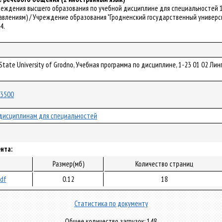
чреждения высшего образования по учебной дисциплине для специальностей 
влениям) / Учреждение образования "Гродненский государственный университет
4.
a State University of Grodno, Учебная программа по дисциплине, 1-23 01 02 
/73500
дисциплинам для специальностей
нта:
Размер(мб)
Количество страниц
pdf
0.12
18
Статистика по документу
Общее количество загрузок: 148