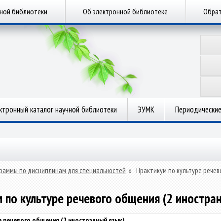
чной библиотеки
Об электронной библиотеке
Обрат
ктронный каталог научной библиотеки
ЭУМК
Периодические
раммы по дисциплинам для специальностей
»
Практикум по культуре речев
 по культуре речевого общения (2 иностра
е речевого общения (2 иностранный язык)