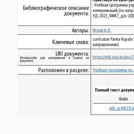
: Учебная программа у
Библиографическое описание
коммуникаций (по напра
документа:
УД-2021_ФИКТ_д/о-200
Авторы:
Искам А. Н.
curriculum Yanka Kupal
Ключевые слова:
направлениям)
URI документа:
https://elib.grsu.by/doc
(Используйте для цитирования и ссылки на
документ)
Расположен в разделе:
Учебные программы по 
Полный текст докуме
Файл
elib_ac44119.