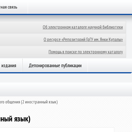
ная связь
Об электронном каталоге научной библиотеки
О ресурсе «Репозиторий ГрГУ им. Янки Купалы»
Помощь в поиске по электронному каталогу
 издания
Депонированные публикации
ого общения (2 иностранный язык)
нный язык)