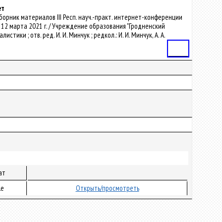
ет
: сборник материалов III Респ. науч.-практ. интернет-конференции
12 марта 2021 г. / Учреждение образования "Гродненский
ки ; отв. ред. И. И. Минчук ; редкол.: И. И. Минчук, А. А.
Статья
ат
le
Открыть/просмотреть