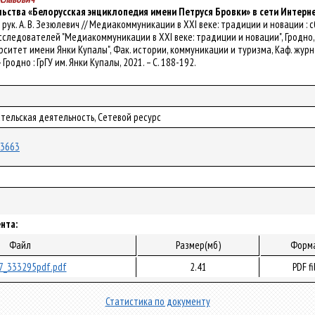
ьства «Белорусская энциклопедия имени Петруся Бровки» в сети Интерн
уч. рук. А. В. Зезюлевич // Медиакоммуникации в XXI веке: традиции и новации 
следователей "Медиакоммуникации в XXI веке: традиции и новации", Гродно, 
итет имени Янки Купалы", Фак. истории, коммуникации и туризма, Каф. журналисти
 – Гродно : ГрГУ им. Янки Купалы, 2021. – С. 188-192.
тельская деятельность, Сетевой ресурс
/73663
нта:
Файл
Размер(мб)
Форм
7_333295pdf.pdf
2.41
PDF fi
Статистика по документу