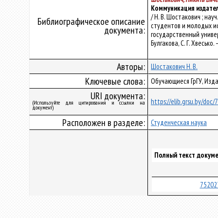
Коммуникация издател
/ Н. В. Шостакович ; на
Библиографическое описание
студентов и молодых ис
документа:
государственный универс
Булгакова, С. Г. Хвесько.
Авторы:
Шостакович Н. В.
Ключевые слова:
Обучающиеся ГрГУ, Изда
URI документа:
https://elib.grsu.by/doc
(Используйте для цитирования и ссылки на
документ)
Расположен в разделе:
Студенческая наука
Полный текст докуме
75202