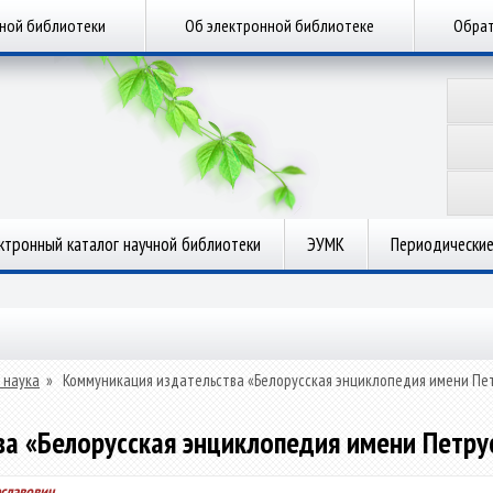
чной библиотеки
Об электронной библиотеке
Обрат
ктронный каталог научной библиотеки
ЭУМК
Периодические
 наука
»
Коммуникация издательства «Белорусская энциклопедия имени Пет
а «Белорусская энциклопедия имени Петрус
еславович