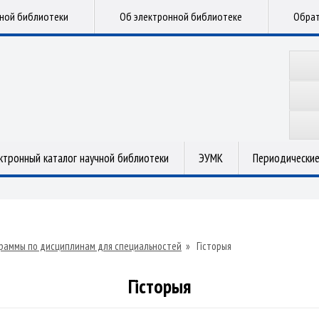
чной библиотеки
Об электронной библиотеке
Обрат
ктронный каталог научной библиотеки
ЭУМК
Периодические
раммы по дисциплинам для специальностей
»
Гісторыя
Гісторыя