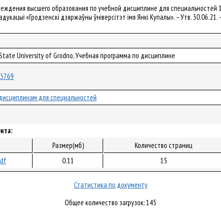
реждения высшего образования по учебной дисциплине для специальностей 1
адукацыі «Гродзенскі дзяржаўны ўніверсітэт імя Янкі Купалы». – Утв. 30.06.21
 State University of Grodno, Учебная программа по дисциплине
/73769
дисциплинам для специальностей
нта:
Размер(мб)
Количество страниц
pdf
0.11
15
Статистика по документу
Общее количество загрузок: 145