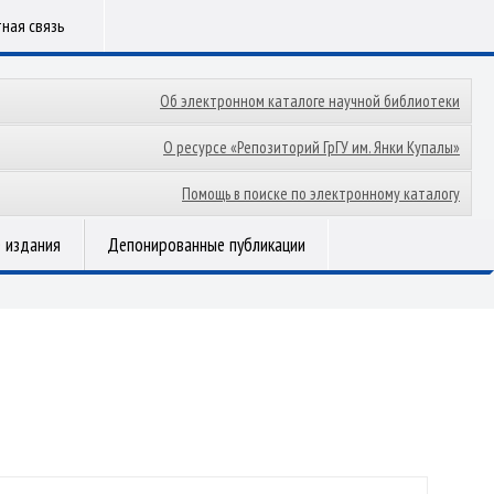
ная связь
Об электронном каталоге научной библиотеки
О ресурсе «Репозиторий ГрГУ им. Янки Купалы»
Помощь в поиске по электронному каталогу
 издания
Депонированные публикации