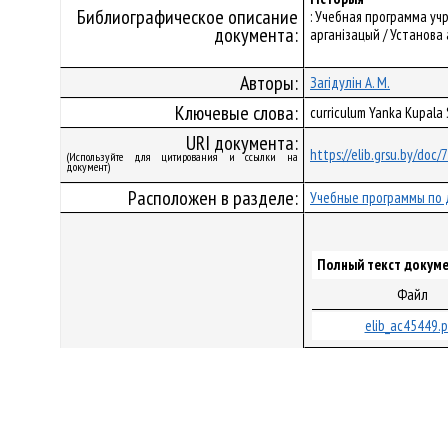
Библиографическое описание
: Учебная программа уч
документа:
арганізацый / Установа 
Авторы:
Загідулін А. М.
Ключевые слова:
curriculum Yanka Kupala
URI документа:
https://elib.grsu.by/doc
(Используйте для цитирования и ссылки на
документ)
Расположен в разделе:
Учебные программы по 
Полный текст докуме
Файл
elib_ac45449.