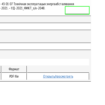
-43 01 07 Тэхнічная эксплуатацыя энергаабсталявання
. – 2021. – УД-2021_ФИКТ_з/о-2048.
Учебная программа
Формат
PDF file
Открыть/просмотреть