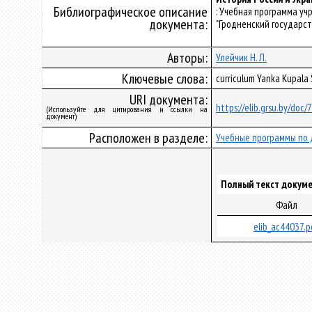
Библиографическое описание
: Учебная программа у
документа:
"Гродненский государст
Авторы:
Улейчик Н. Л.
Ключевые слова:
curriculum Yanka Kupala
URI документа:
https://elib.grsu.by/doc
(Используйте для цитирования и ссылки на
документ)
Расположен в разделе:
Учебные программы по 
Полный текст докуме
Файл
elib_ac44037.p