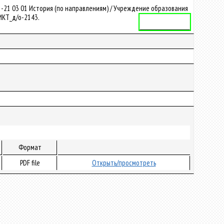
-21 03 01 История (по направлениям) / Учреждение образования
ФИКТ_д/о-2143.
Учебная программа
Формат
PDF file
Открыть/просмотреть