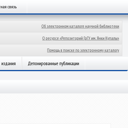
ная связь
Об электронном каталоге научной библиотеки
О ресурсе «Репозиторий ГрГУ им. Янки Купалы»
Помощь в поиске по электронному каталогу
 издания
Депонированные публикации