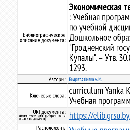
Экономическая т
: Учебная програ
по учебной дисци
Библиографическое
Дошкольное обра
описание документа:
"Гродненский гос
Купалы". – Утв. 30
1293.
Авторы:
Бедратдзінава А. М.
curriculum Yanka K
Ключевые слова:
Учебная программ
URI документа:
https://elib.grsu.
(Используйте для цитирования и
ссылки на документ)
Расположен в