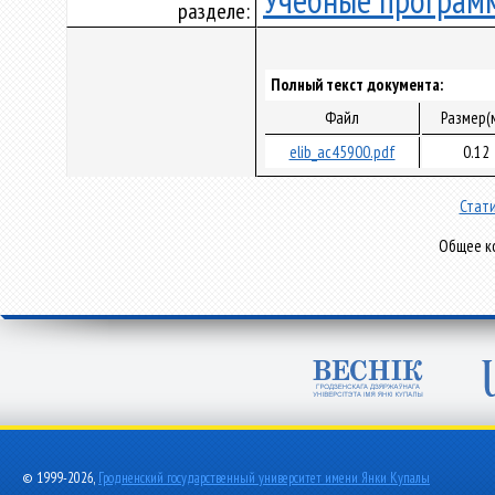
Учебные програм
разделе:
Полный текст документа:
Файл
Размер(
elib_ac45900.pdf
0.12
Стати
Общее ко
© 1999-2026,
Гродненский государственный университет имени Янки Купалы