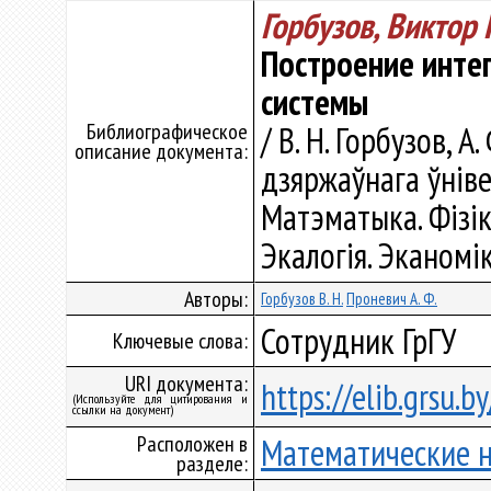
Горбузов, Виктор
Построение инте
системы
Библиографическое
/ В. Н. Горбузов, 
описание документа:
дзяржаўнага ўнівер
Матэматыка. Фізіка
Экалогія. Эканомік
Авторы:
Горбузов В. Н.
Проневич А. Ф.
Сотрудник ГрГУ
Ключевые слова:
URI документа:
https://elib.grsu.
(Используйте для цитирования и
ссылки на документ)
Расположен в
Математические 
разделе: