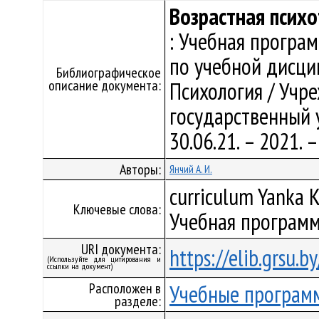
Возрастная психо
: Учебная програ
по учебной дисци
Библиографическое
описание документа:
Психология / Учр
государственный у
30.06.21. – 2021.
Авторы:
Янчий А. И.
curriculum Yanka K
Ключевые слова:
Учебная программ
URI документа:
https://elib.grsu.
(Используйте для цитирования и
ссылки на документ)
Расположен в
Учебные програм
разделе: