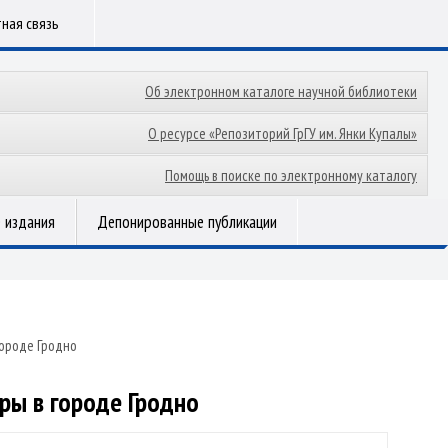
ная связь
Об электронном каталоге научной библиотеки
О ресурсе «Репозиторий ГрГУ им. Янки Купалы»
Помощь в поиске по электронному каталогу
 издания
Депонированные публикации
ороде Гродно
ры в городе Гродно