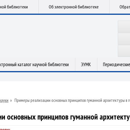
чной библиотеки
Об электронной библиотеке
Обрат
ктронный каталог научной библиотеки
ЭУМК
Периодические
науки
»
Примеры реализации основных принципов гуманной архитектуры в г
и основных принципов гуманной архитекту
трович