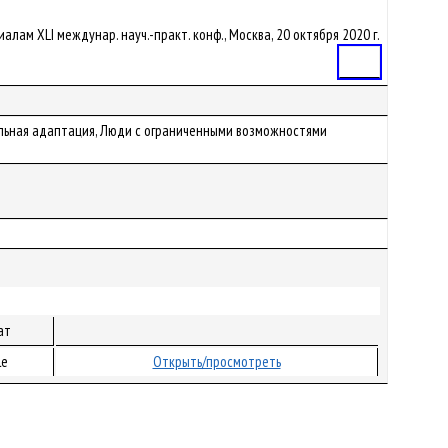
ериалам XLI междунар. науч.-практ. конф., Москва, 20 октября 2020 г.
Статья
иальная адаптация, Люди с ограниченными возможностями
ат
le
Открыть/просмотреть