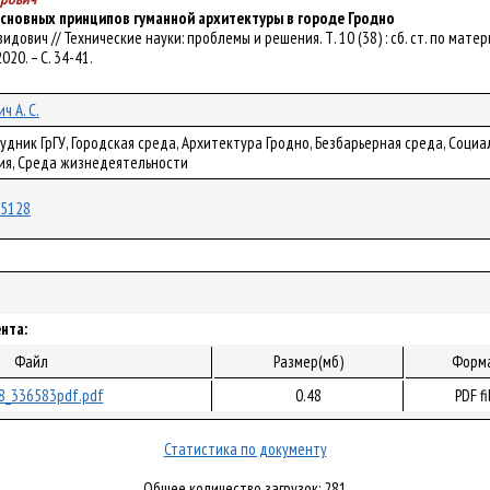
сновных принципов гуманной архитектуры в городе Гродно
Давидович // Технические науки: проблемы и решения. Т. 10 (38) : сб. ст. по мат
020. – С. 34-41.
ч А. С.
удник ГрГУ, Городская среда, Архитектура Гродно, Безбарьерная среда, Соц
ия, Среда жизнедеятельности
/75128
нта:
Файл
Размер(мб)
Форм
8_336583pdf.pdf
0.48
PDF fi
Статистика по документу
Общее количество загрузок: 281