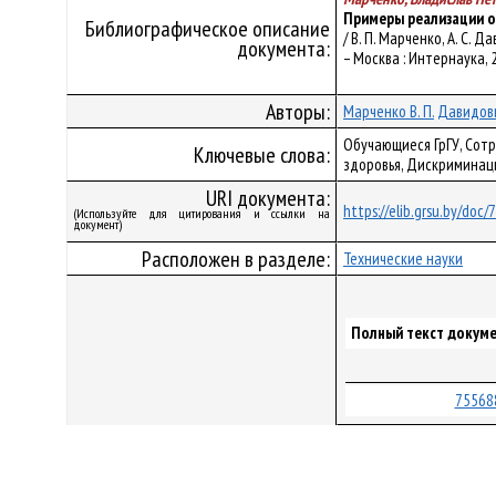
Примеры реализации о
Библиографическое описание
/ В. П. Марченко, А. С. 
документа:
– Москва : Интернаука, 2
Авторы:
Марченко В. П.
Давидови
Обучающиеся ГрГУ, Сотр
Ключевые слова:
здоровья, Дискриминац
URI документа:
https://elib.grsu.by/doc
(Используйте для цитирования и ссылки на
документ)
Расположен в разделе:
Технические науки
Полный текст докуме
75568