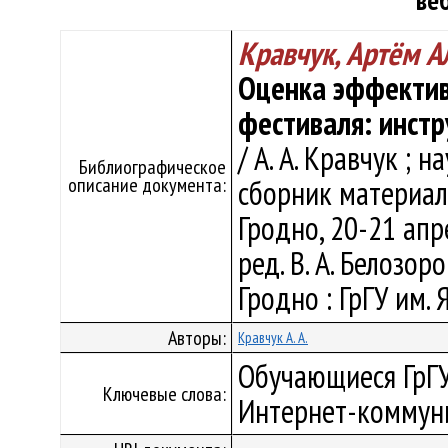
ве
Кравчук, Артём А
Оценка эффекти
фестиваля: инст
/ А. А. Кравчук ; н
Библиографическое
описание документа:
сборник материало
Гродно, 20-21 апре
ред. В. А. Белозоро
Гродно : ГрГУ им. 
Авторы:
Кравчук А. А.
Обучающиеся ГрГУ
Ключевые слова:
Интернет-коммун