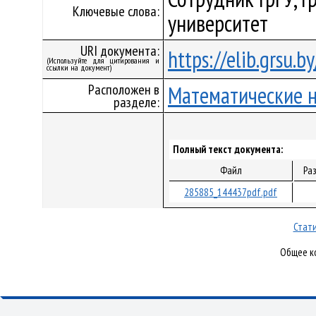
Ключевые слова:
университет
URI документа:
https://elib.grsu.
(Используйте для цитирования и
ссылки на документ)
Расположен в
Математические 
разделе:
Полный текст документа:
Файл
Ра
285885_144437pdf.pdf
Стати
Общее ко