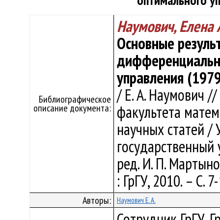
оптимального уп
Наумович, Елена 
Основные резуль
дифференциальны
управления (1979
/ Е. А. Наумович 
Библиографическое
описание документа:
факультета матем
научных статей /
государственный у
ред. И. П. Мартынов
: ГрГУ, 2010. – С. 7
Авторы:
Наумович Е. А.
Сотрудник ГрГУ, Г