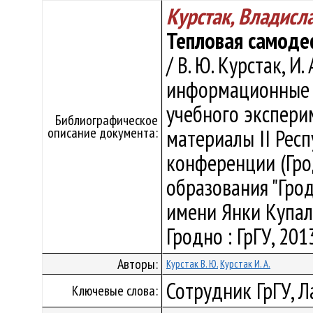
Курстак, Владис
Тепловая самоде
/ В. Ю. Курстак, И
информационные т
учебного эксперим
Библиографическое
описание документа:
материалы II Рес
конференции (Грод
образования "Гро
имени Янки Купалы" 
Гродно : ГрГУ, 2013
Авторы:
Курстак В. Ю.
Курстак И. А.
Сотрудник ГрГУ, 
Ключевые слова: