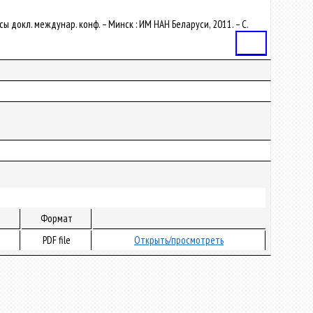
ы докл. междунар. конф. – Минск : ИМ НАН Беларуси, 2011. – С.
Статья
Формат
PDF file
Открыть/просмотреть