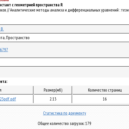
нстант с геометрией пространства R
 Рудиков // Аналитические методы анализа и дифференциальных уравнений : тезис
 В.
нта, Пространство
/76797
нта:
л
Размер(мб)
Количество страниц
23pdf.pdf
2.13
16
Статистика по документу
Общее количество загрузок: 179