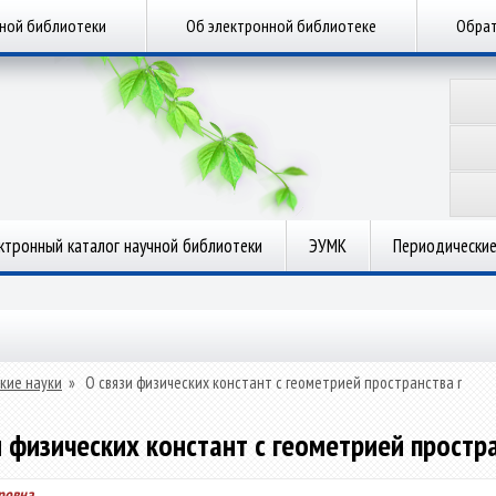
чной библиотеки
Об электронной библиотеке
Обрат
ктронный каталог научной библиотеки
ЭУМК
Периодические
кие науки
»
О связи физических констант с геометрией пространства r
и физических констант с геометрией простра
ровна