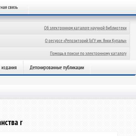
ная связь
Об электронном каталоге научной библиотеки
О ресурсе «Репозиторий ГрГУ им. Янки Купалы»
Помощь в поиске по электронному каталогу
 издания
Депонированные публикации
нства r