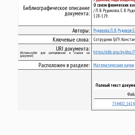
О связи физических ко
Библиографическое описание
/ Л. В. Рудикова, Е. В.
документа:
128-129.
Авторы:
Рудикова Л. В.
Рудиков Е.
Ключевые слова:
Сотрудник ГрГУ, Конста
URI документа:
https://elib.grsu.by/doc
(Используйте для цитирования и ссылки на
документ)
Расположен в разделе:
Математические науки
Полный текст докуме
Фай
754402_1614