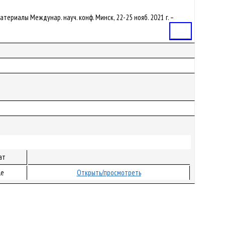
 : материалы Междунар. науч. конф. Минск, 22-25 нояб. 2021 г. –
Статья
ат
le
Открыть/просмотреть