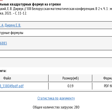
льных квадратурных формул на отрезке
трицкий, Е. В. Дирвук // XIII Белорусская математическая конференция. В 2 ч. Ч. 1
а, 2021. – С. 11-12.
 А.
Дирвук Е. В.
атурные формулы
/76883
нта:
Файл
Размер(мб)
Форм
8_338049pdf.pdf
0.19
PDF fi
Статистика по документу
Общее количество загрузок: 280