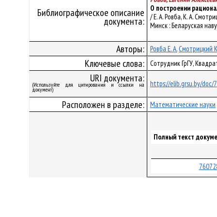
О построении рациона
Библиографическое описание
/ Е. А. Ровба, К. А. Смо
документа:
Минск : Беларуская навук
Авторы:
Ровба Е. А.
Смотрицкий К.
Ключевые слова:
Сотрудник ГрГУ, Квадр
URI документа:
https://elib.grsu.by/doc
(Используйте для цитирования и ссылки на
документ)
Расположен в разделе:
Математические науки
Полный текст докуме
76072