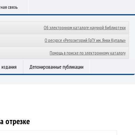
ная связь
Об электронном каталоге научной библиотеки
О ресурсе «Репозиторий ГрГУ им. Янки Купалы»
Помощь в поиске по электронному каталогу
 издания
Депонированные публикации
а отрезке