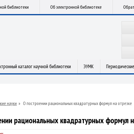
чной библиотеки
Об электронной библиотеке
Обрат
ктронный каталог научной библиотеки
ЭУМК
Периодические
кие науки
»
О построении рациональных квадратурных формул на отрезке
ении рациональных квадратурных формул н
ич