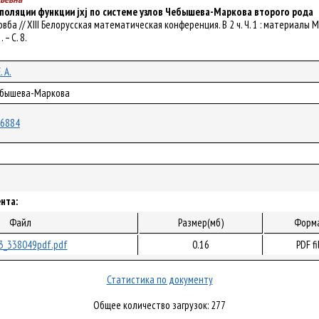
поляции функции jxj по системе узлов Чебышева-Маркова второго рода
 Ровба // XIII Белорусская математическая конференция. В 2 ч. Ч. 1 : материалы М
 – С. 8.
. А.
Чебышева-Маркова
/76884
нта:
Файл
Размер(мб)
Форм
3_338049pdf.pdf
0.16
PDF fi
Статистика по документу
Общее количество загрузок: 277