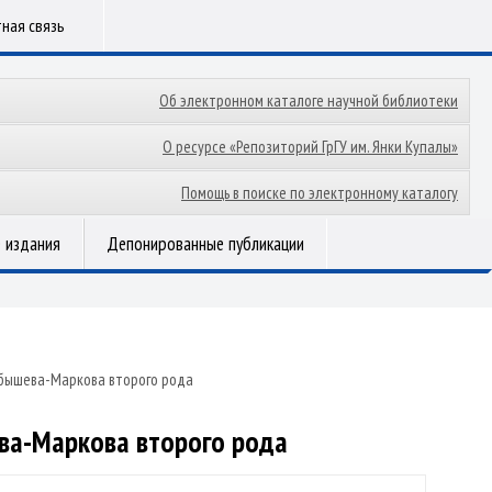
ная связь
Об электронном каталоге научной библиотеки
О ресурсе «Репозиторий ГрГУ им. Янки Купалы»
Помощь в поиске по электронному каталогу
 издания
Депонированные публикации
ебышева-Маркова второго рода
ева-Маркова второго рода