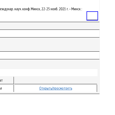
еждунар. науч. конф. Минск, 22-25 нояб. 2021 г. – Минск :
Статья
ат
le
Открыть/просмотреть