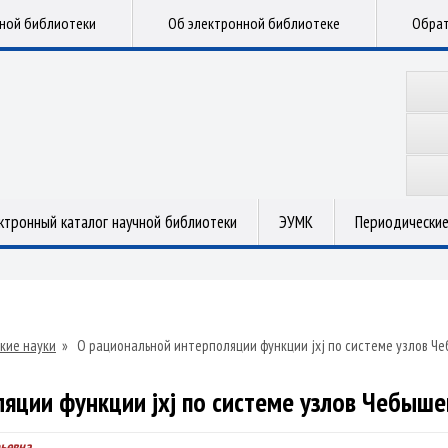
чной библиотеки
Об электронной библиотеке
Обрат
ктронный каталог научной библиотеки
ЭУМК
Периодические
кие науки
»
О рациональной интерполяции функции jxj по системе узлов Ч
яции функции jxj по системе узлов Чебыш
ьевна