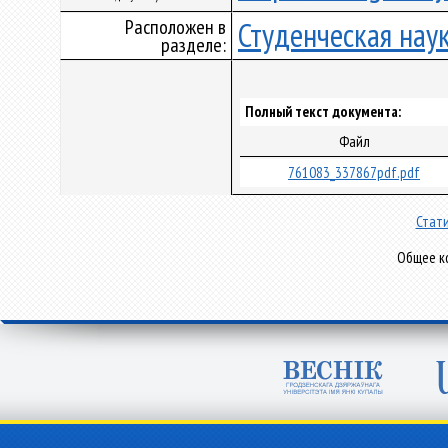
Расположен в
Студенческая нау
разделе:
Полный текст документа:
Файл
761083_337867pdf.pdf
Стати
Общее ко