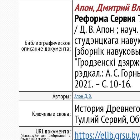
Апон, Дмитрий В
Реформа Сервия 
/ Д. В. Апон ; науч
студэнцкага навук
Библиографическое
описание документа:
[зборнік навуковы
"Гродзенскі дзярж
рэдкал.: А. С. Гор
2021. – С. 10-16.
Авторы:
Апон Д. В.
История Древнего
Ключевые слова:
Туллий Сервий, О
URI документа:
https://elib.grsu.
(Используйте для цитирования и
ссылки на документ)